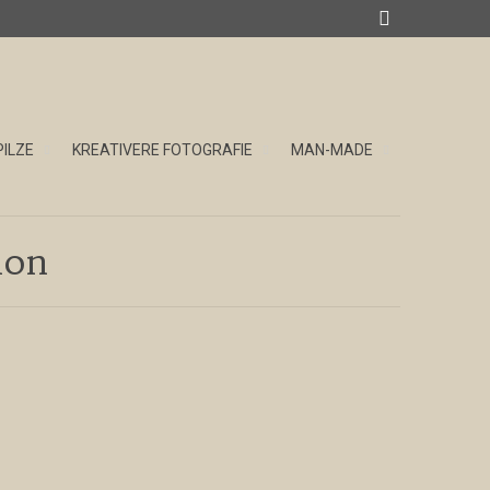

PILZE
KREATIVERE FOTOGRAFIE
MAN-MADE
ion