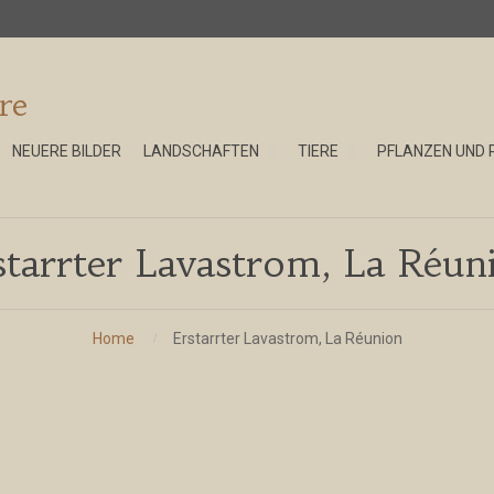
re
NEUERE BILDER
LANDSCHAFTEN
TIERE
PFLANZEN UND 
starrter Lavastrom, La Réun
Home
Erstarrter Lavastrom, La Réunion