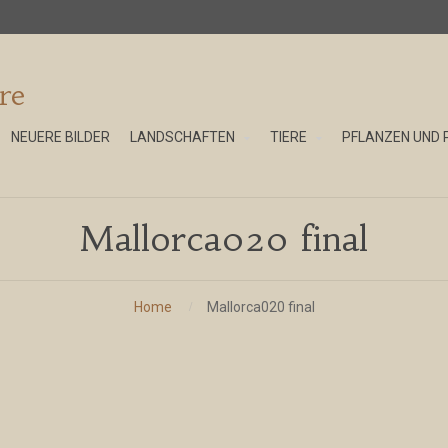
re
NEUERE BILDER
LANDSCHAFTEN
TIERE
PFLANZEN UND 
Mallorca020 final
Home
Mallorca020 final