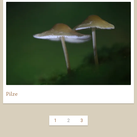
Pilze
1
2
3