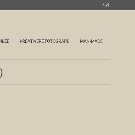

PILZE
KREATIVERE FOTOGRAFIE
MAN-MADE
)