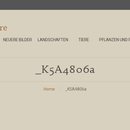
re
NEUERE BILDER
LANDSCHAFTEN
TIERE
PFLANZEN UND 
_K5A4806a
Home
_K5A4806a